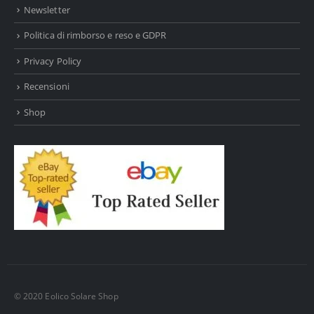
Newsletter
Politica di rimborso e reso e GDPR
Privacy Policy
Recensioni
Shop
© 2020 Eolico Solare Shop