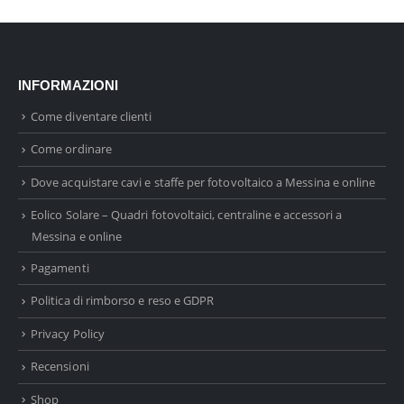
INFORMAZIONI
Come diventare clienti
Come ordinare
Dove acquistare cavi e staffe per fotovoltaico a Messina e online
Eolico Solare – Quadri fotovoltaici, centraline e accessori a
Messina e online
Pagamenti
Politica di rimborso e reso e GDPR
Privacy Policy
Recensioni
Shop