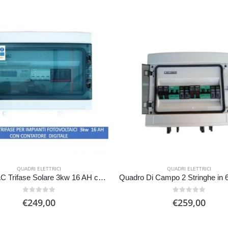
QUADRI ELETTRICI
QUADRI ELETTRICI
Quadro AC Trifase Solare 3kw 16 AH con Contatore digitale
0
Su 5
0
Su 5
€
249,00
€
259,00