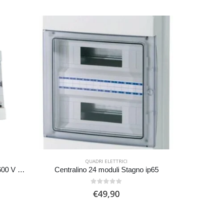
QUADRI ELETTRICI
Quadro Di Campo 2 Stringhe in 600 V DC e 2 stringhe out
Centralino 24 moduli Stagno ip65
0
Su 5
€
49,90