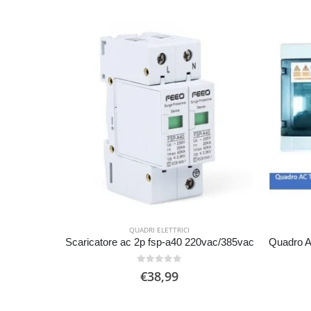
QUADRI ELETTRICI
Scaricatore ac 2p fsp-a40 220vac/385vac
0
Su 5
€
38,99