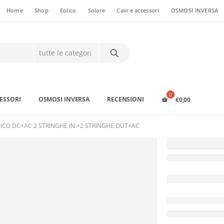
Home
Shop
Eolico
Solare
Cavi e accessori
OSMOSI INVERSA
CESSORI
OSMOSI INVERSA
RECENSIONI
€
0,00
CO DC+AC 2 STRINGHE IN +2 STRINGHE OUT+AC