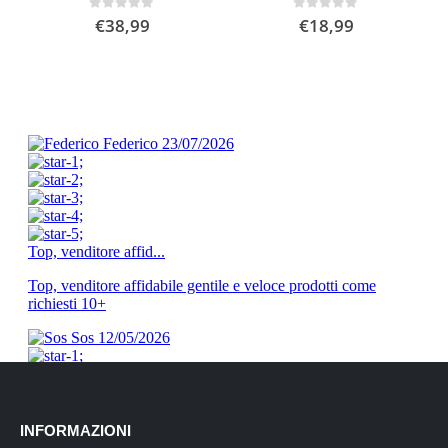
0
Su 5
0
Su 5
€
38,99
€
18,99
INFORMAZIONI