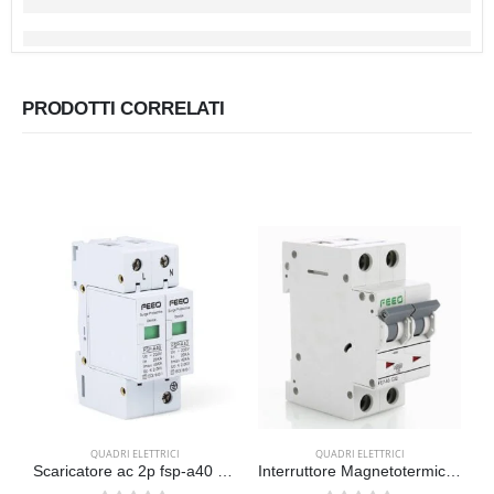
PRODOTTI CORRELATI
QUADRI ELETTRICI
QUADRI ELETTRICI
Scaricatore ac 2p fsp-a40 220vac/385vac
Interruttore Magnetotermico AC 32 A 400VAC