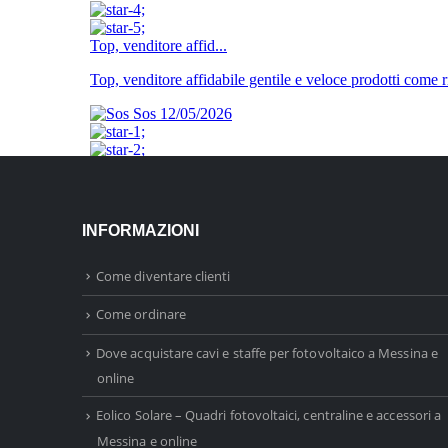
INFORMAZIONI
Come diventare clienti
Come ordinare
Dove acquistare cavi e staffe per fotovoltaico a Messina e
online
Eolico Solare – Quadri fotovoltaici, centraline e accessori a
Messina e online