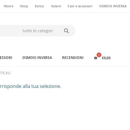
Home
Shop
Eolico
Solare
Cavi e accessori
OSMOSI INVERSA
CESSORI
OSMOSI INVERSA
RECENSIONI
€
0,00
TICALI
risponde alla tua selezione.