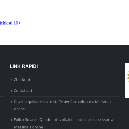
LINK RAPIDI
Checkout
Contattaci
Dove acquistare cavi e staffe per fotovoltaico a Messina e
online
Eolico Solare – Quadri fotovoltaici, centraline e accessori a
Messina e online