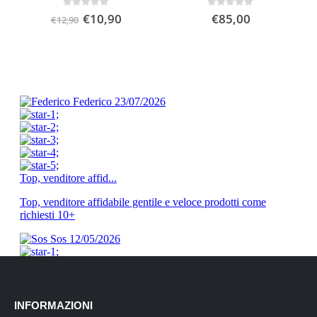
Il
Il
0
Su 5
0
Su 5
€
10,90
€
85,00
€
12,90
prezzo
prezzo
originale
attuale
era:
è:
€12,90.
€10,90.
INFORMAZIONI