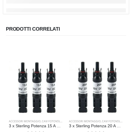
PRODOTTI CORRELATI
ACCESSORI MONTAGGIO
,
CAVI FOTOVOLTAICI
ACCESSORI MONTAGGIO
,
CAVI FOTOVOLTAICI
A
3 x Sterling Potenza 15 A Connettore Solare con Fusibili Diodi
3 x Sterling Potenza 20 A Connettori Solari con Fusibili Diodi