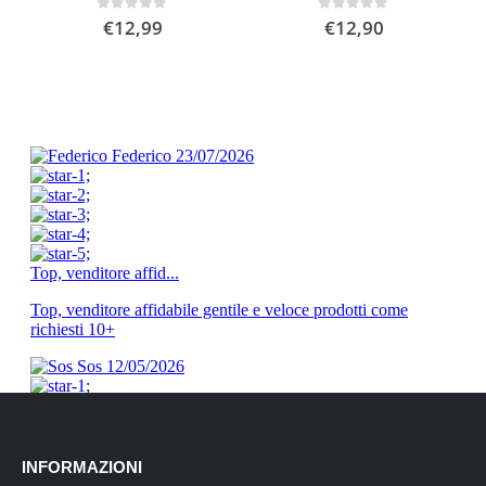
0
Su 5
0
Su 5
€
12,99
€
12,90
INFORMAZIONI