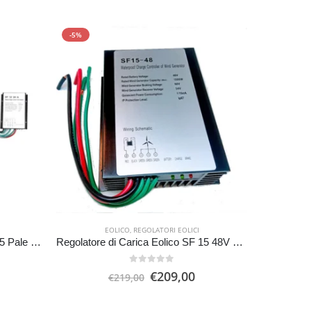
-5%
-8%
EOLICO
,
REGOLATORI EOLICI
Generatore Eolico FA 400W 12v 5 Pale Turbina eolica
Regolatore di Carica Eolico SF 15 48V da1500W
0
Su 5
Il
Il
€
209,00
€
219,00
prezzo
prezzo
originale
attuale