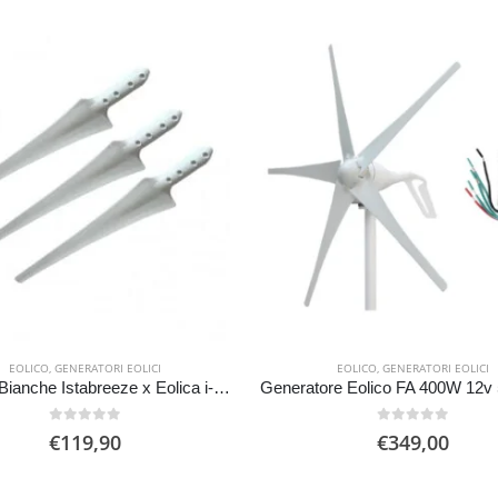
EOLICO
,
GENERATORI EOLICI
EOLICO
,
GENERATORI EOLICI
Set Pale Bianche Istabreeze x Eolica i-1000 w i-1500w i 2000w
0
Su 5
0
Su 5
€
119,90
€
349,00