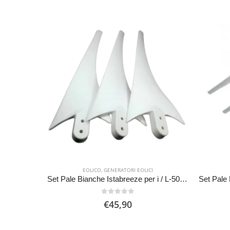
EOLICO
,
GENERATORI EOLICI
Set Pale Bianche Istabreeze per i / L-500 w o 12v / 24v
0
Su 5
€
45,90