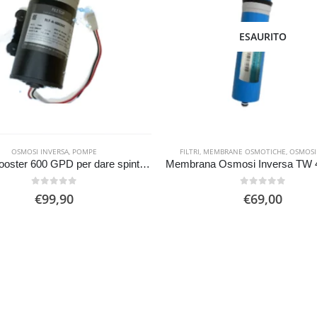
ESAURITO
OSMOSI INVERSA
,
POMPE
FILTRI
,
MEMBRANE OSMOTICHE
,
OSMOSI
Pompa booster 600 GPD per dare spinta all’Osmosi inversa
0
Su 5
0
Su 5
€
99,90
€
69,00