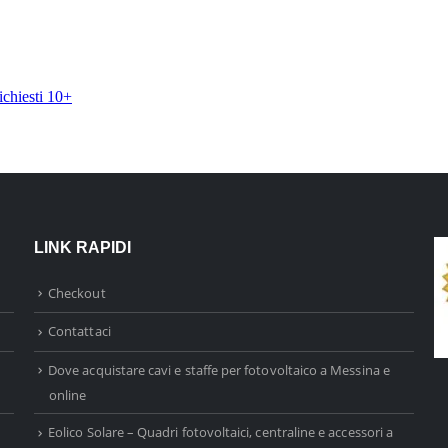
LINK RAPIDI
Checkout
Contattaci
Dove acquistare cavi e staffe per fotovoltaico a Messina e
online
Eolico Solare – Quadri fotovoltaici, centraline e accessori a