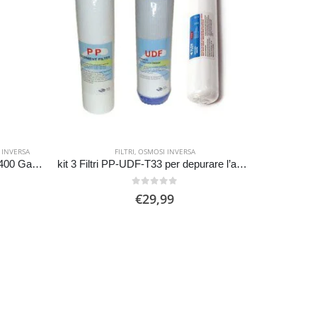
 INVERSA
FILTRI
,
OSMOSI INVERSA
Membrana Osmosi Inversa TW 400 Galloni Depuratore Purificatore
kit 3 Filtri PP-UDF-T33 per depurare l’acqua con osmosi inversa
0
Su 5
€
29,99