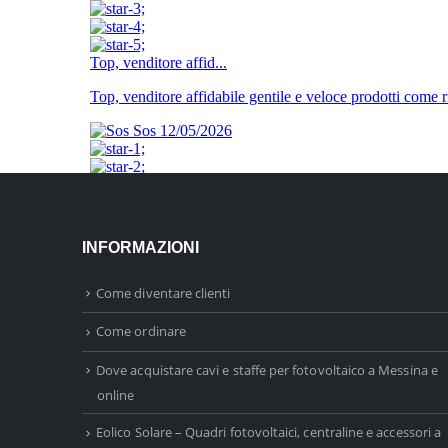
INFORMAZIONI
Come diventare clienti
Come ordinare
Dove acquistare cavi e staffe per fotovoltaico a Messina e
online
Eolico Solare – Quadri fotovoltaici, centraline e accessori a