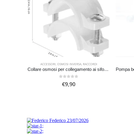
ACCESSORI
,
OSMOSI INVERSA
,
RACCORDI
Collare osmosi per collegamento ai sifoni o al tubo di scarico
0
Su 5
€
9,90