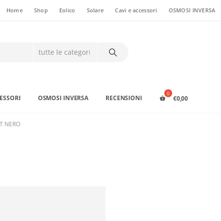
Home
Shop
Eolico
Solare
Cavi e accessori
OSMOSI INVERSA
CESSORI
OSMOSI INVERSA
RECENSIONI
€
0,00
T NERO