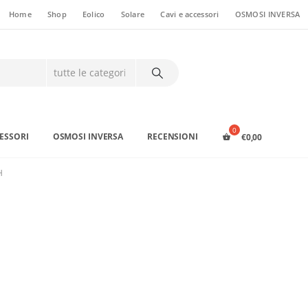
Home
Shop
Eolico
Solare
Cavi e accessori
OSMOSI INVERSA
CESSORI
OSMOSI INVERSA
RECENSIONI
€
0,00
H