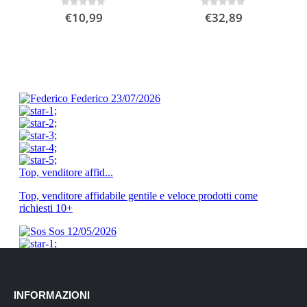
0
Su 5
0
Su 5
€
10,99
€
32,89
INFORMAZIONI