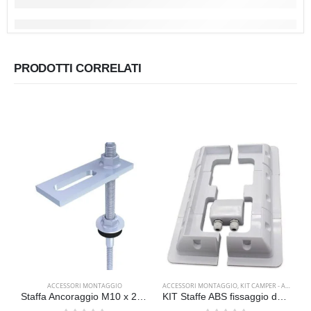
PRODOTTI CORRELATI
ACCESSORI MONTAGGIO
ACCESSORI MONTAGGIO
,
KIT CAMPER - AUTO - BARCA
A
Staffa Ancoraggio M10 x 25 cm. Per Moduli Fotovoltaici e Termici
KIT Staffe ABS fissaggio due pannelli solari + passa cavi